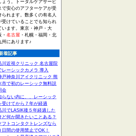
しょう。トータルケアサービ
スで安心のアフターケアが受
けられます。数多くの有名人
が受けていることでも知られ
ています。東京・神戸・大
阪・
名古屋
・札幌・福岡・北
九州にあります♪
新着記事
品川近視クリニック 名古屋院
でレーシックカメラ 導入
神戸神奈川アイクリニック 熊
本市で初のレーシック無料説
明会
知らない内に、、レーシック
を受けてから７年が経過
品川でLASIK後５年経過した
けど何か聞きたいことある？
ソフトコンタクトレンズなら
３日間の使用禁止でOK！