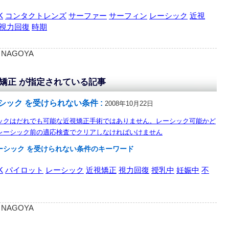
K
コンタクトレンズ
サーファー
サーフィン
レーシック
近視
視力回復
時期
 : NAGOYA
矯正 が指定されている記事
シック を受けられない条件 :
2008年10月22日
ックはだれでも可能な近視矯正手術ではありません。レーシック可能かど
レーシック前の適応検査でクリアしなければいけません
ーシック を受けられない条件のキーワード
K
パイロット
レーシック
近視矯正
視力回復
授乳中
妊娠中
不
 : NAGOYA