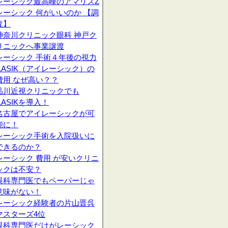
レーシック最高峰のアマリスZ
レーシック 何がいいのか 【調
査】
神奈川クリニック眼科 神戸ク
リニックへ事業譲渡
レーシック 手術４年後の視力
iLASIK（アイレーシック）の
費用 なぜ高い？？
品川近視クリニックでも
iLASIKを導入！
名古屋でアイレーシックが可
能に！
レーシック手術を入院扱いに
できるのか？
レーシック 費用 が安いクリニ
ックは不安？
眼科専門医でもペーパーじゃ
意味がない！
レーシック経験者の片山晋呉
マスターズ4位
眼科専門医だけがレーシック