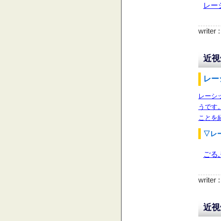
レー
writer
近視
レー
レーシ
うです
ことを
▽レ
ごる
writer
近視