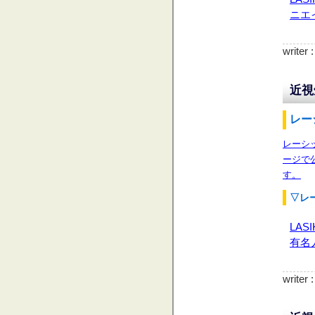
ニエ
writer
近視
レー
レーシ
ージで
す。
▽レ
LASI
有名
writer