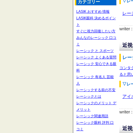
▽レ
カテゴリー
LASIK おすすめ 情報
レー
LASIK眼科 決めるポイン
ト
writer
すぐに視力回復したい方
みんなのレーシック 口コ
ミ
近視
レーシック と スポーツ
レー
レーシック よくある質問
レーシック 安心できる眼
コンタ
科
ると思
レーシック 有名人 芸能
人
▽レ
レーシックする前の不安
アイ
レーシックとは
レーシックのメリット デ
メリット
writer
レーシック関連用語
レーシック眼科 評判 口
近視
コミ