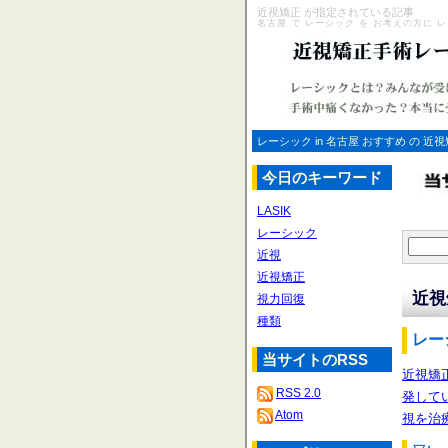
近視矯正 が指定されている記事
名古屋 で レーシック を お考えの方に レ
レーシック in 名古屋 おすすめ の 近視矯
今日のキーワード
LASIK
レーシック
近視
近視矯正
近視
視力回復
種類
レー
当サイトのRSS
近視矯
RSS 2.0
発して
Atom
視を治