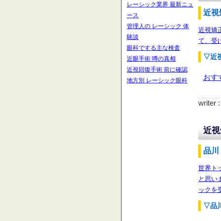
レーシック業界 最新ニュ
近視
ース
管理人の レーシック 体
近視矯
験談
て、受け
眼科でする主な検査
▽近
近眼手術 噂の真相
近視回復手術 前に確認
おす
地方別 レーシック眼科
writer
近視
品川
世界ト
と思い
ックを
▽品