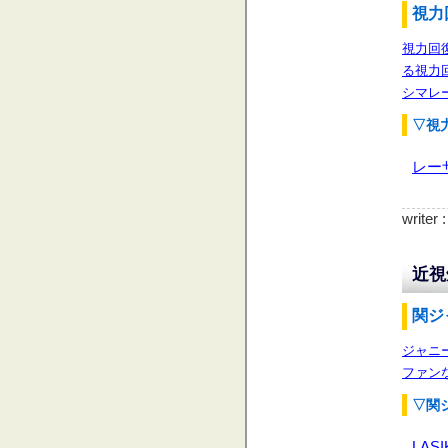
視力
視力回
る視力
シマレ
▽視
レー
writer
近視
関ジ
ジャニ
ファン
▽関
LASI