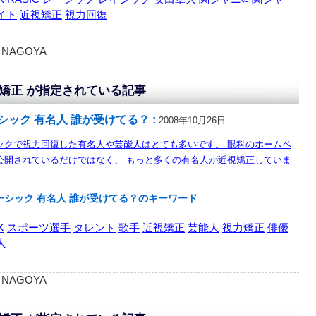
イト
近視矯正
視力回復
 : NAGOYA
矯正 が指定されている記事
シック 有名人 誰が受けてる？ :
2008年10月26日
ックで視力回復した有名人や芸能人はとても多いです。 眼科のホームペ
公開されているだけではなく、 もっと多くの有名人が近視矯正していま
ーシック 有名人 誰が受けてる？のキーワード
K
スポーツ選手
タレント
歌手
近視矯正
芸能人
視力矯正
俳優
人
 : NAGOYA