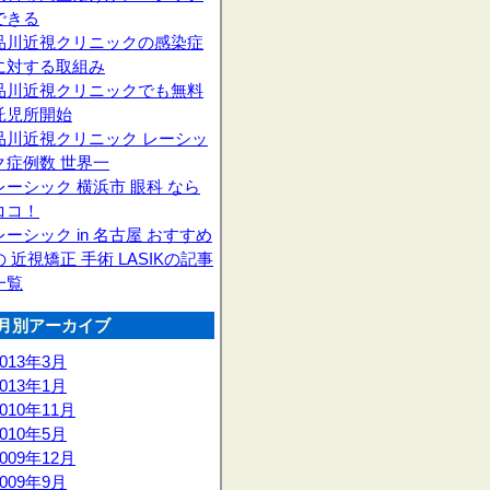
できる
品川近視クリニックの感染症
に対する取組み
品川近視クリニックでも無料
託児所開始
品川近視クリニック レーシッ
ク症例数 世界一
レーシック 横浜市 眼科 なら
ココ！
レーシック in 名古屋 おすすめ
の 近視矯正 手術 LASIKの記事
一覧
月別アーカイブ
2013年3月
2013年1月
2010年11月
2010年5月
2009年12月
2009年9月