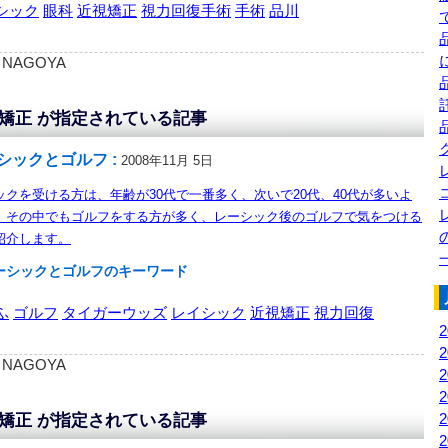
シック
眼科
近視矯正
視力回復手術
手術
品川
 : NAGOYA
矯正 が指定されている記事
シックとゴルフ :
2008年11月 5日
ックを受ける方は、年齢が30代で一番多く、次いで20代、40代が多いよ
。その中でもゴルフをする方が多く、レーシック後のゴルフで気をつける
紹介します。
ーシックとゴルフのキーワード
ふ
ゴルフ
タイガーウッズ
レイシック
近視矯正
視力回復
 : NAGOYA
矯正 が指定されている記事