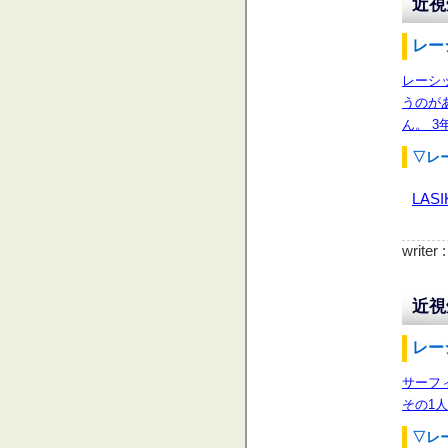
近視
レー
レーシ
うのが
ん。 
▽レ
LASI
writer
近視
レー
サーフ
その1
▽レ