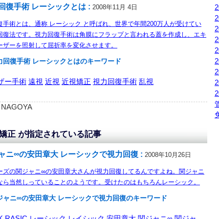
回復手術 レーシックとは :
2008年11月 4日
復手術とは、通称 レーシック と呼ばれ、世界で年間200万人が受けてい
回復法です。視力回復手術は角膜にフラップと言われる蓋を作成し、エキ
ーザーを照射して屈折率を変化させます。
力回復手術 レーシックとはのキーワード
ザー手術
遠視
近視
近視矯正
視力回復手術
乱視
 : NAGOYA
矯正 が指定されている記事
ャニ∞の安田章大 レーシックで視力回復 :
2008年10月26日
ーズの関ジャニ∞の安田章大さんが視力回復してるんですよね。関ジャニ
なら当然しっていることのようです。受けたのはもちろんレーシック。
ジャニ∞の安田章大 レーシックで視力回復のキーワード
K
RASIC
レーシック
レイシック
安田章大
関ジャニ∞
関ジャ