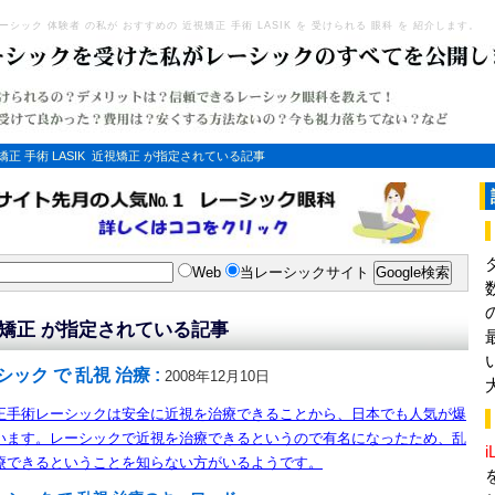
ーシック 体験者 の私が おすすめの 近視矯正 手術 LASIK を 受けられる 眼科 を 紹介します。
正 手術 LASIK
近視矯正 が指定されている記事
Web
当レーシックサイト
矯正 が指定されている記事
シック で 乱視 治療 :
2008年12月10日
正手術レーシックは安全に近視を治療できることから、日本でも人気が爆
います。レーシックで近視を治療できるというので有名になったため、乱
i
療できるということを知らない方がいるようです。