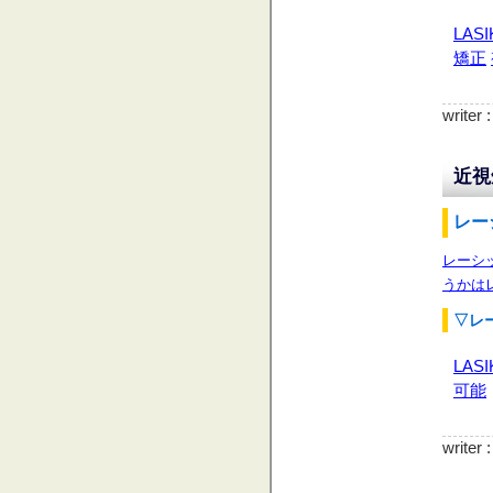
LASI
矯正
writer
近視
レー
レーシ
うかは
▽レ
LASI
可能
writer