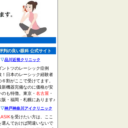
評判の良い眼科 公式サイト
▽
品川近視クリニック
ダントツのレーシック症例
数！日本のレーシック経験者
の６割がここで受けてます。
最新機器完備なのに価格が安
いのも特徴。東京・
名古屋
・
大阪・福岡・札幌にあります♪
▽
神戸神奈川アイクリニック
LASIK
を受けたい方は、ここ
を選んでおけば間違いないで