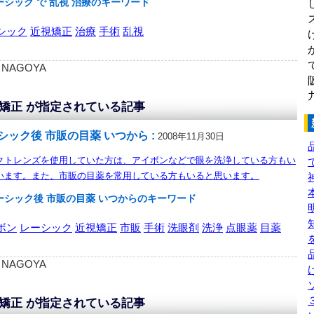
ーシック で 乱視 治療のキーワード
シック
近視矯正
治療
手術
乱視
 : NAGOYA
矯正 が指定されている記事
シック後 市販の目薬 いつから :
2008年11月30日
クトレンズを使用していた方は、アイボンなどで眼を洗浄している方もい
います。また、市販の目薬を常用している方もいると思います。
ーシック後 市販の目薬 いつからのキーワード
ボン
レーシック
近視矯正
市販
手術
洗眼剤
洗浄
点眼薬
目薬
 : NAGOYA
矯正 が指定されている記事