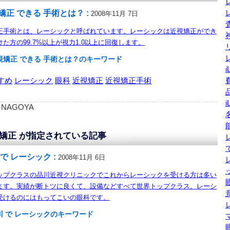
矯正 できる 手術とは？ :
2008年11月 7日
正手術とは、レーシックと呼ばれています。レーシックは近視矯正ができ
た方の99.7%以上が視力1.0以上に回復します。
視矯正 できる 手術とは？のキーワード
すめ
レーシック
眼科
近視矯正
近視矯正手術
 : NAGOYA
矯正 が指定されている記事
 で レーシック :
2008年11月 6日
ップクラスの品川近視クリニックでこれからレーシックを受ける方は多い
ます。実績が断トツに良くて、設備などすべて世界トップクラス。レーシ
受けるのにはもってこいの眼科です。
川 で レーシックのキーワード